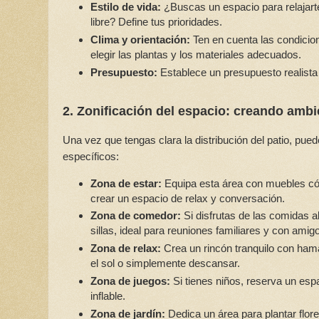
Estilo de vida:
¿Buscas un espacio para relajarte,
libre? Define tus prioridades.
Clima y orientación:
Ten en cuenta las condicione
elegir las plantas y los materiales adecuados.
Presupuesto:
Establece un presupuesto realista 
2. Zonificación del espacio: creando ambi
Una vez que tengas clara la distribución del patio, pue
específicos:
Zona de estar:
Equipa esta área con muebles cóm
crear un espacio de relax y conversación.
Zona de comedor:
Si disfrutas de las comidas al
sillas, ideal para reuniones familiares y con amig
Zona de relax:
Crea un rincón tranquilo con ham
el sol o simplemente descansar.
Zona de juegos:
Si tienes niños, reserva un espa
inflable.
Zona de jardín:
Dedica un área para plantar flor