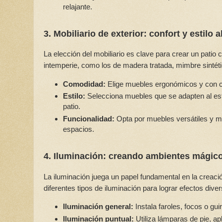
relajante.
3. Mobiliario de exterior: confort y estilo al
La elección del mobiliario es clave para crear un patio
intemperie, como los de madera tratada, mimbre sintéti
Comodidad:
Elige muebles ergonómicos y con co
Estilo:
Selecciona muebles que se adapten al esti
patio.
Funcionalidad:
Opta por muebles versátiles y m
espacios.
4. Iluminación: creando ambientes mágic
La iluminación juega un papel fundamental en la creac
diferentes tipos de iluminación para lograr efectos dive
Iluminación general:
Instala faroles, focos o gui
Iluminación puntual:
Utiliza lámparas de pie, ap