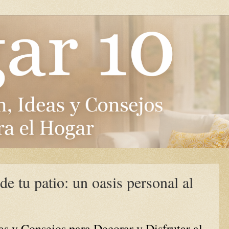
de tu patio: un oasis personal al
as y Consejos para Decorar y Disfrutar al