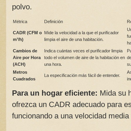
polvo.
Métrica
Definición
R
Un
CADR (CFM o
Mide la velocidad a la que el purificador
fu
m³/h)
limpia el aire de una habitación.
h
Cambios de
Indica cuántas veces el purificador limpia
Pa
Aire por Hora
todo el volumen de aire de la habitación en
d
(ACH)
una hora.
su
Metros
A
La especificación más fácil de entender.
Cuadrados
in
Para un hogar eficiente:
Mida su h
ofrezca un CADR adecuado para es
funcionando a una velocidad media o