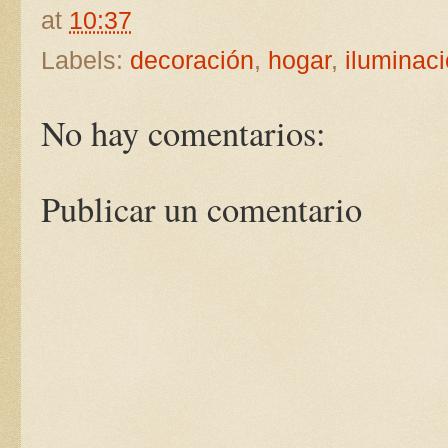
at
10:37
Labels:
decoración
,
hogar
,
iluminac
No hay comentarios:
Publicar un comentario