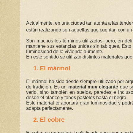
Actualmente, en una ciudad tan atenta a las tende
están realizando son aquellas que cuentan con u
Son muchos los términos utilizados, pero, en defi
mantiene sus estancias unidas sin tabiques. Esto
luminosidad de la vivienda aumente.
En este sentido se utilizan distintos materiales qu
1.
El mármol
El mármol ha sido desde siempre utilizado por arqu
de tradición. Es un
material muy elegante
que s
verlo, sino también en suelos, paredes e incl
desde el blanco y tonos pasteles hasta el negro.
Este material te aportará gran luminosidad y podrá
adapta perfectamente.
2.
El cobre
El cobre es un material sofisticado que aporta un
t