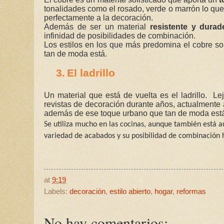
tonalidades como el rosado, verde o marrón lo qu
perfectamente a la decoración.
Además de ser un material
resistente y durad
infinidad de posibilidades de combinación.
Los estilos en los que más predomina el cobre son, 
tan de moda está.
3.
El ladrillo
Un material que está de vuelta es el ladrillo. L
revistas de decoración durante años, actualmente 
además de ese toque urbano que tan de moda est
Se utiliza mucho en las cocinas, aunque también está 
variedad de acabados y su posibilidad de combinación 
at
9:19
Labels:
decoración
,
estilo abierto
,
hogar
,
reformas
No hay comentarios: