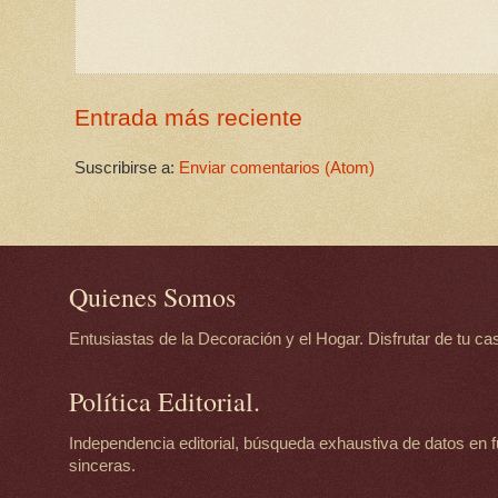
Entrada más reciente
Suscribirse a:
Enviar comentarios (Atom)
Quienes Somos
Entusiastas de la Decoración y el Hogar. Disfrutar de tu casa
Política Editorial.
Independencia editorial, búsqueda exhaustiva de datos en f
sinceras.