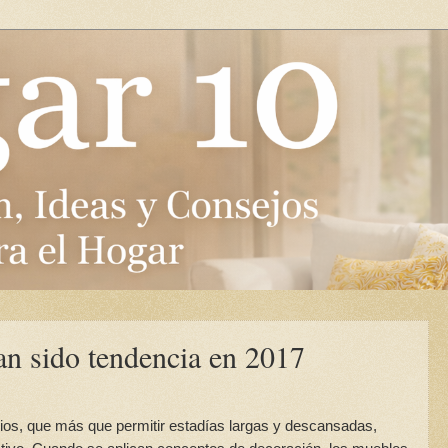
han sido tendencia en 2017
ios, que más que permitir estadías largas y descansadas,