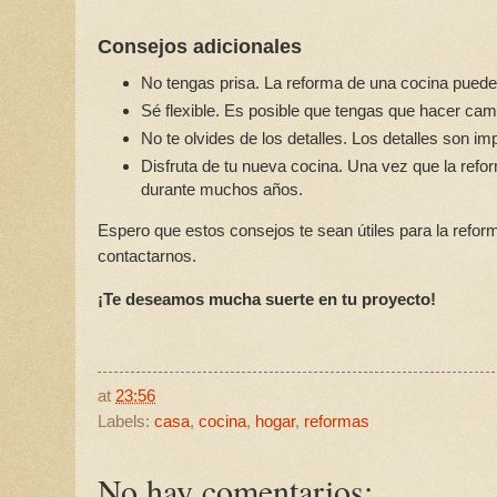
Consejos adicionales
No tengas prisa. La reforma de una cocina puede 
Sé flexible. Es posible que tengas que hacer camb
No te olvides de los detalles. Los detalles son i
Disfruta de tu nueva cocina. Una vez que la refo
durante muchos años.
Espero que estos consejos te sean útiles para la refor
contactarnos.
¡Te deseamos mucha suerte en tu proyecto!
at
23:56
Labels:
casa
,
cocina
,
hogar
,
reformas
No hay comentarios: