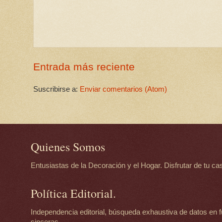
Entrada más reciente
Suscribirse a:
Enviar comentarios (Atom)
Quienes Somos
Entusiastas de la Decoración y el Hogar. Disfrutar de tu casa
Política Editorial.
Independencia editorial, búsqueda exhaustiva de datos en f
sinceras.