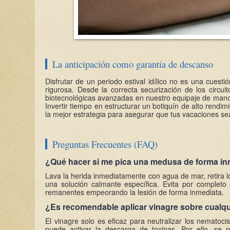
La anticipación como garantía de descanso
Disfrutar de un periodo estival idílico no es una cuestió
rigurosa. Desde la correcta securización de los circui
biotecnológicas avanzadas en nuestro equipaje de mano, 
Invertir tiempo en estructurar un botiquín de alto rendi
la mejor estrategia para asegurar que tus vacaciones s
Preguntas Frecuentes (FAQ)
¿Qué hacer si me pica una medusa de forma in
Lava la herida inmediatamente con agua de mar, retira los
una solución calmante específica. Evita por completo
remanentes empeorando la lesión de forma inmediata.
¿Es recomendable aplicar vinagre sobre cualq
El vinagre solo es eficaz para neutralizar los nematoci
puede activar la descarga de toxinas. Por ello, se 