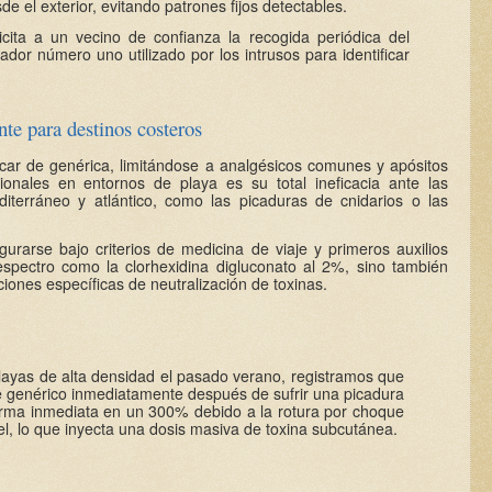
sde el exterior, evitando patrones fijos detectables.
cita a un vecino de confianza la recogida periódica del
dor número uno utilizado por los intrusos para identificar
ente para destinos costeros
ecar de genérica, limitándose a analgésicos comunes y apósitos
onales en entornos de playa es su total ineficacia ante las
editerráneo y atlántico, como las picaduras de cnidarios o las
rarse bajo criterios de medicina de viaje y primeros auxilios
 espectro como la clorhexidina digluconato al 2%, sino también
ones específicas de neutralización de toxinas.
layas de alta densidad el pasado verano, registramos que
re genérico inmediatamente después de sufrir una picadura
forma inmediata en un 300% debido a la rotura por choque
l, lo que inyecta una dosis masiva de toxina subcutánea.