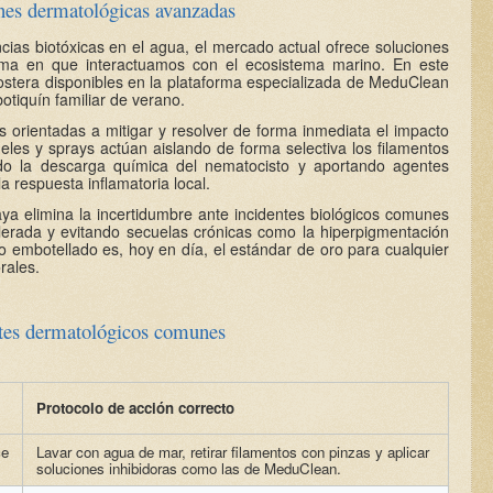
ones dermatológicas avanzadas
ncias biotóxicas en el agua, el mercado actual ofrece soluciones
rma en que interactuamos con el ecosistema marino. En este
d costera disponibles en la plataforma especializada de MeduClean
botiquín familiar de verano.
s orientadas a mitigar y resolver de forma inmediata el impacto
les y sprays actúan aislando de forma selectiva los filamentos
ndo la descarga química del nematocisto y aportando agentes
 respuesta inflamatoria local.
aya elimina la incertidumbre ante incidentes biológicos comunes
erada y evitando secuelas crónicas como la hiperpigmentación
ico embotellado es, hoy en día, el estándar de oro para cualquier
rales.
ntes dermatológicos comunes
Protocolo de acción correcto
ce
Lavar con agua de mar, retirar filamentos con pinzas y aplicar
soluciones inhibidoras como las de MeduClean.