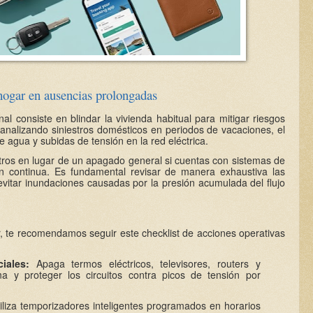
l hogar en ausencias prolongadas
al consiste en blindar la vivienda habitual para mitigar riesgos
analizando siniestros domésticos en periodos de vacaciones, el
 agua y subidas de tensión en la red eléctrica.
istros en lugar de un apagado general si cuentas con sistemas de
ón continua. Es fundamental revisar de manera exhaustiva las
vitar inundaciones causadas por la presión acumulada del flujo
ar, te recomendamos seguir este checklist de acciones operativas
iales:
Apaga termos eléctricos, televisores, routers y
a y proteger los circuitos contra picos de tensión por
iliza temporizadores inteligentes programados en horarios