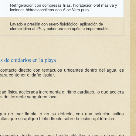
Refrigeración con compresas frías, hidratación oral masiva y
lociones hidroalcohólicas con Aloe Vera puro.
Lavado a presión con suero fisiológico, aplicación de
clorhexidina al 2% y cobertura con apósito impermeable.
s de cnidarios en la playa
ontacto directo con tentáculos urticantes dentro del agua, es
ara contener el daño tisular.
ad física acelerada incrementa el ritmo cardíaco, lo que acelera
és del torrente sanguíneo local.
ua de mar limpia, o en su defecto, con una solución salina
mitas que se aplique hielo directo sobre la lesión epidérmica.
un elemento rígido como una tarjeta plástica o unas pinzas de