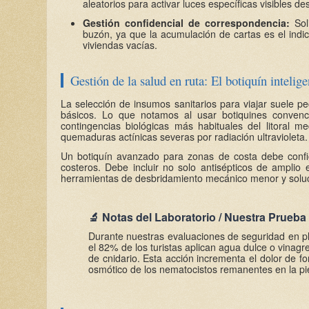
aleatorios para activar luces específicas visibles de
Gestión confidencial de correspondencia:
Soli
buzón, ya que la acumulación de cartas es el indica
viviendas vacías.
Gestión de la salud en ruta: El botiquín intelig
La selección de insumos sanitarios para viajar suele p
básicos. Lo que notamos al usar botiquines convenci
contingencias biológicas más habituales del litoral m
quemaduras actínicas severas por radiación ultravioleta.
Un botiquín avanzado para zonas de costa debe configu
costeros. Debe incluir no solo antisépticos de amplio
herramientas de desbridamiento mecánico menor y soluci
🔬 Notas del Laboratorio / Nuestra Prueba
Durante nuestras evaluaciones de seguridad en p
el 82% de los turistas aplican agua dulce o vinag
de cnidario. Esta acción incrementa el dolor de 
osmótico de los nematocistos remanentes en la pie