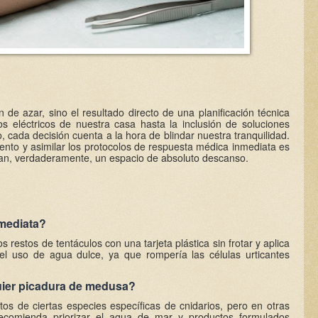
n de azar, sino el resultado directo de una planificación técnica
tos eléctricos de nuestra casa hasta la inclusión de soluciones
cada decisión cuenta a la hora de blindar nuestra tranquilidad.
miento y asimilar los protocolos de respuesta médica inmediata es
ean, verdaderamente, un espacio de absoluto descanso.
mediata?
 restos de tentáculos con una tarjeta plástica sin frotar y aplica
 el uso de agua dulce, ya que rompería las células urticantes
uier picadura de medusa?
stos de ciertas especies específicas de cnidarios, pero en otras
recomienda priorizar el agua de mar y productos formulados