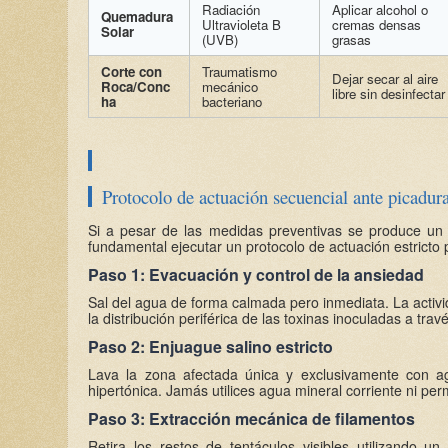
Radiación
Aplicar alcohol o
Quemadura
Ultravioleta B
cremas densas
Solar
(UVB)
grasas
Corte con
Traumatismo
Dejar secar al aire
Roca/Conc
mecánico
libre sin desinfectar
ha
bacteriano
Protocolo de actuación secuencial ante picadura
Si a pesar de las medidas preventivas se produce un c
fundamental ejecutar un protocolo de actuación estricto p
Paso 1: Evacuación y control de la ansiedad
Sal del agua de forma calmada pero inmediata. La activid
la distribución periférica de las toxinas inoculadas a trav
Paso 2: Enjuague salino estricto
Lava la zona afectada única y exclusivamente con ag
hipertónica. Jamás utilices agua mineral corriente ni per
Paso 3: Extracción mecánica de filamentos
Retira los restos de tentáculos visibles utilizando 