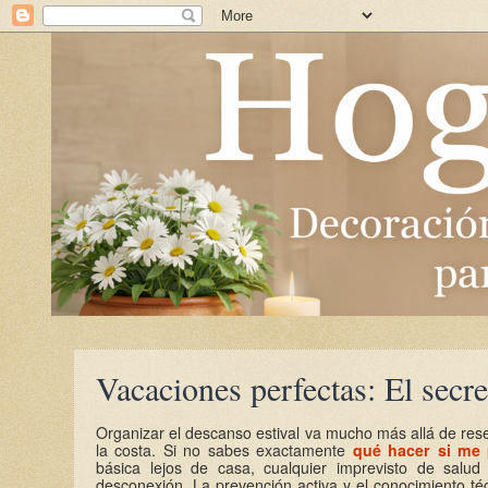
Vacaciones perfectas: El secre
Organizar el descanso estival va mucho más allá de reser
la costa. Si no sabes exactamente
qué hacer si me
básica lejos de casa, cualquier imprevisto de salu
desconexión. La prevención activa y el conocimiento téc