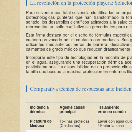
La revolución en la protección playera: Soluci
Para solventar con total solvencia científica las emerge
biotecnológicas punteras que han transformado la fo
sentido, los desarrollos científicos aplicados a la salu
representan un salto cualitativo sin precedentes para el 
Esta firma destaca por el diseño de fórmulas específica
cutáneo provocado por el contacto con medusas. Sus ge
urticantes mediante polímeros de barrera, desactiva
calmantes de grado médico que reducen drásticamente la
Incorporar este tipo de tecnologías en la mochila de pl
en el agua, asegurando una recuperación dérmica acel
postinflamatoria. La disponibilidad de un protocolo clín
familia que busque la máxima protección en entornos lito
Comparativa técnica de respuestas ante incide
Incidencia
Agente causal
Tratamiento
dérmica
principal
erróneo común
Picadura de
Toxinas proteicas
Lavar con agua dul
Medusa
(Cnidocitos)
/ Frotar la zona