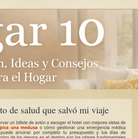
to de salud que salvó mi viaje
var un billete de avión o escoger el hotel con mejores vistas de
 pica una medusa
o cómo gestionar una emergencia médica
d puede arruinar por completo tu presupuesto y tus días de
nico de los riesgos en el destino son los pilares fundamentales