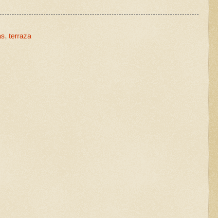
as
,
terraza