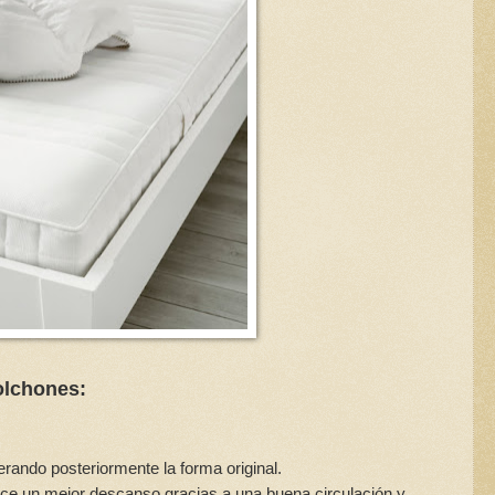
olchones:
rando posteriormente la forma original.
rece un mejor descanso gracias a una buena circulación y