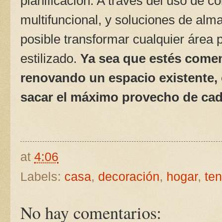
planificación. A través del uso de c
multifuncional, y soluciones de alm
posible transformar cualquier área
estilizado.
Ya sea que estés come
renovando un espacio existente, 
sacar el máximo provecho de ca
at
4:06
Labels:
casa
,
decoración
,
hogar
,
te
No hay comentarios: