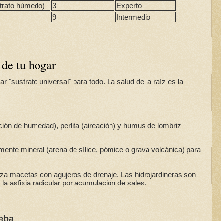
strato húmedo)
3
Experto
9
Intermedio
" de tu hogar
ar "sustrato universal" para todo. La salud de la raíz es la
ión de humedad), perlita (aireación) y humus de lombriz
ente mineral (arena de sílice, pómice o grava volcánica) para
iza macetas con agujeros de drenaje. Las hidrojardineras son
r la asfixia radicular por acumulación de sales.
ueba