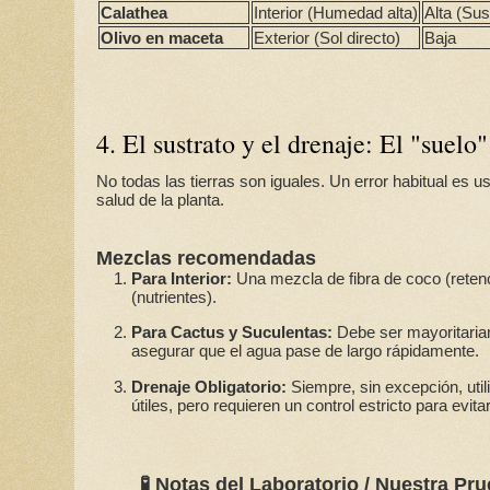
Calathea
Interior (Humedad alta)
Alta (Su
Olivo en maceta
Exterior (Sol directo)
Baja
4. El sustrato y el drenaje: El "suelo
No todas las tierras son iguales. Un error habitual es us
salud de la planta.
Mezclas recomendadas
Para Interior:
Una mezcla de fibra de coco (retenc
(nutrientes).
Para Cactus y Suculentas:
Debe ser mayoritariam
asegurar que el agua pase de largo rápidamente.
Drenaje Obligatorio:
Siempre, sin excepción, util
útiles, pero requieren un control estricto para evita
🧪 Notas del Laboratorio / Nuestra Pr