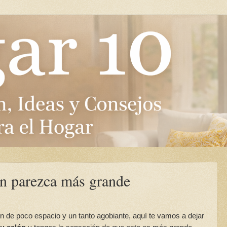
ón parezca más grande
ón de poco espacio y un tanto agobiante, aquí te vamos a dejar