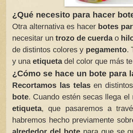
¿Qué necesito para hacer bote
Otra alternativa es hacer
botes par
necesitar un
trozo de cuerda
o
hil
de distintos colores y
pegamento
.
y una
etiqueta
del color que más te
¿Cómo se hace un bote para l
Recortamos las telas
en distint
bote
. Cuando estén secas llega e
etiqueta
, que pasaremos a travé
habremos hecho previamente sobr
alrededor del bote
para que se 